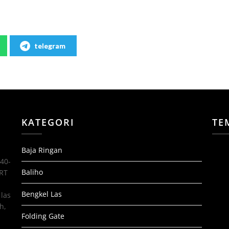
telegram
KATEGORI
TE
Baja Ringan
 40-
Baliho
 RT
Bengkel Las
las
h,
Folding Gate