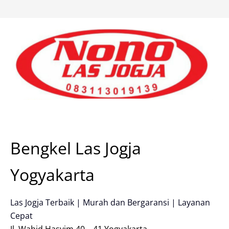
Skip
to
content
Bengkel Las Jogja
Yogyakarta
Las Jogja Terbaik | Murah dan Bergaransi | Layanan
Cepat
Jl. Wahid Hasyim 40 – 41 Yogyakarta.