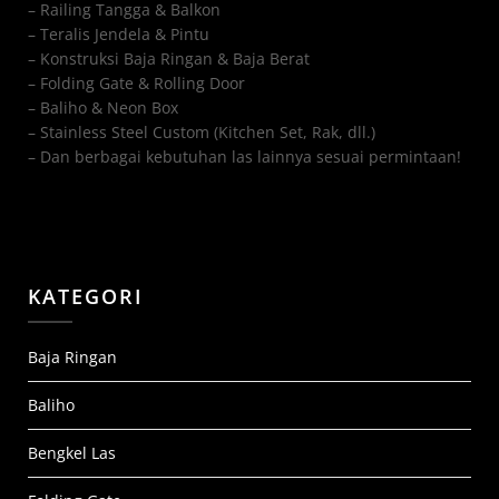
– Railing Tangga & Balkon
– Teralis Jendela & Pintu
– Konstruksi Baja Ringan & Baja Berat
– Folding Gate & Rolling Door
– Baliho & Neon Box
– Stainless Steel Custom (Kitchen Set, Rak, dll.)
– Dan berbagai kebutuhan las lainnya sesuai permintaan!
KATEGORI
Baja Ringan
Baliho
Bengkel Las