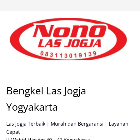
Skip
to
content
Bengkel Las Jogja
Yogyakarta
Las Jogja Terbaik | Murah dan Bergaransi | Layanan
Cepat
Jl. Wahid Hasyim 40 – 41 Yogyakarta.