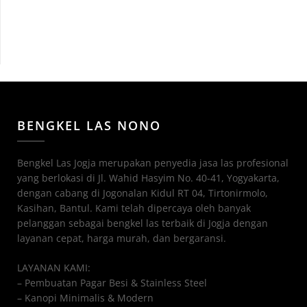
BENGKEL LAS NONO
Bengkel Las Jogja merupakan penyedia jasa las profesional
yang berlokasi di Jl. Wahid Hasyim No. 40-41, Yogyakarta,
dengan cabang di Jogonalan Kidul RT 04, Tirtonirmolo,
Kasihan, Bantul. Kami telah dipercaya oleh banyak
pelanggan sebagai bengkel las terbaik di Jogja dengan
layanan cepat, harga murah, dan bergaransi.
LAYANAN KAMI:
– Pembuatan Pagar Besi & Stainless Steel
– Kanopi Minimalis & Modern