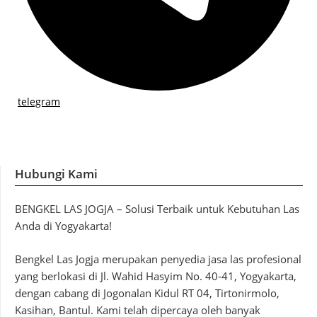
telegram
Hubungi Kami
BENGKEL LAS JOGJA – Solusi Terbaik untuk Kebutuhan Las
Anda di Yogyakarta!
Bengkel Las Jogja merupakan penyedia jasa las profesional
yang berlokasi di Jl. Wahid Hasyim No. 40-41, Yogyakarta,
dengan cabang di Jogonalan Kidul RT 04, Tirtonirmolo,
Kasihan, Bantul. Kami telah dipercaya oleh banyak