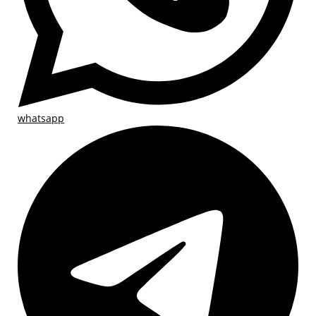
whatsapp