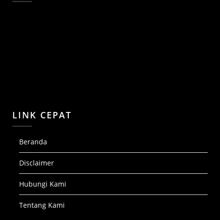
LINK CEPAT
Beranda
Disclaimer
Hubungi Kami
Tentang Kami