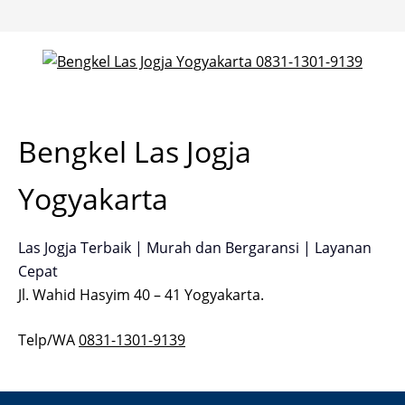
Skip
to
content
Bengkel Las Jogja
Yogyakarta
Las Jogja Terbaik | Murah dan Bergaransi | Layanan
Cepat
Jl. Wahid Hasyim 40 – 41 Yogyakarta.
Telp/WA
0831-1301-9139