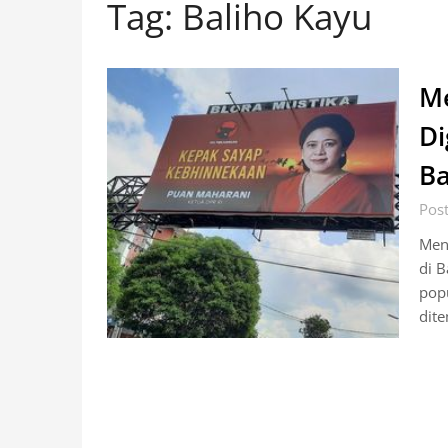
Tag:
Baliho Kayu
Me
D
Ba
Post
Men
di B
popu
dite