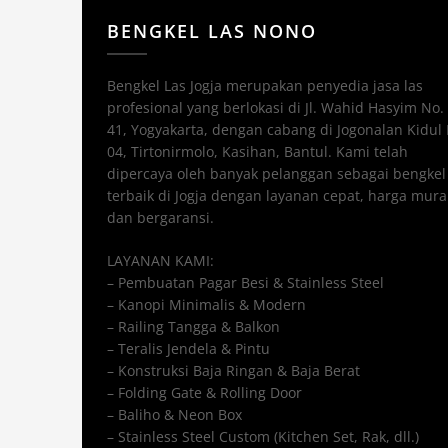
BENGKEL LAS NONO
Bengkel Las Jogja merupakan penyedia jasa las
profesional yang berlokasi di Jl. Wahid Hasyim No.
41, Yogyakarta, dengan cabang di Jogonalan Kidul
04, Tirtonirmolo, Kasihan, Bantul. Kami telah
dipercaya oleh banyak pelanggan sebagai bengkel 
terbaik di Jogja dengan layanan cepat, harga mura
dan bergaransi.
LAYANAN KAMI:
– Pembuatan Pagar Besi & Stainless Steel
– Kanopi Minimalis & Modern
– Railing Tangga & Balkon
– Teralis Jendela & Pintu
– Konstruksi Baja Ringan & Baja Berat
– Folding Gate & Rolling Door
– Baliho & Neon Box
– Stainless Steel Custom (Kitchen Set, Rak, dll.)