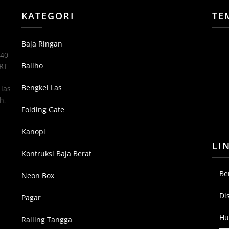
KATEGORI
TE
Baja Ringan
 40-
Baliho
 RT
Bengkel Las
las
h,
Folding Gate
Kanopi
LI
Kontruksi Baja Berat
Be
Neon Box
Di
Pagar
Hu
Railing Tangga