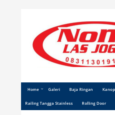
Skip
to
content
Home
Galeri
Baja Ringan
Kanop
Railing Tangga Stainless
Rolling Door