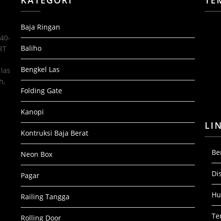
Baja Ringan
 40-
Baliho
RT
Bengkel Las
las
h,
Folding Gate
Kanopi
LI
Kontruksi Baja Berat
Be
Neon Box
Di
Pagar
Hu
Railing Tangga
Te
Rolling Door