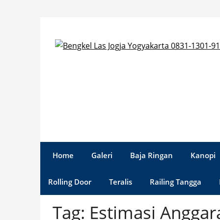
Skip
to
content
Home
Galeri
Baja Ringan
Kanopi
Rolling Door
Teralis
Railing Tangga
Tag:
Estimasi Anggar