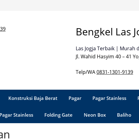
Bengkel Las J
Las Jogja Terbaik | Murah 
Jl. Wahid Hasyim 40 – 41 Yo
Telp/WA
0831-1301-9139
Konstruksi Baja Berat
Pagar
Pagar Stainless
Pagar Stainless
Folding Gate
Neon Box
Baliho
an