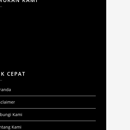
NK CEPAT
randa
sclaimer
bungi Kami
ntang Kami