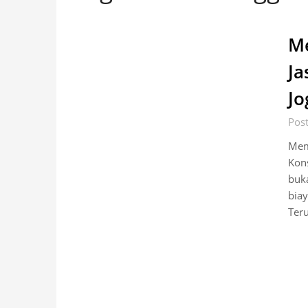
M
Ja
Jo
Pos
Mem
Kon
buk
bia
Ter