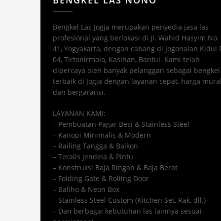
Bengkel Las Jogja merupakan penyedia jasa las
profesional yang berlokasi di Jl. Wahid Hasyim No.
41, Yogyakarta, dengan cabang di Jogonalan Kidul 
04, Tirtonirmolo, Kasihan, Bantul. Kami telah
dipercaya oleh banyak pelanggan sebagai bengkel 
terbaik di Jogja dengan layanan cepat, harga mura
dan bergaransi.
LAYANAN KAMI:
– Pembuatan Pagar Besi & Stainless Steel
– Kanopi Minimalis & Modern
– Railing Tangga & Balkon
– Teralis Jendela & Pintu
– Konstruksi Baja Ringan & Baja Berat
– Folding Gate & Rolling Door
– Baliho & Neon Box
– Stainless Steel Custom (Kitchen Set, Rak, dll.)
– Dan berbagai kebutuhan las lainnya sesuai