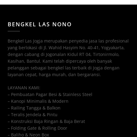
BENGKEL LAS NONO
Bengkel Las Jogja merupakan penyedia jasa las profesional
yang berlokasi di Jl. Wahid Hasyim No. 40-41, Yogyakarta,
dengan cabang di Jogonalan Kidul RT 04, Tirtonirmolo,
Kasihan, Bantul. Kami telah dipercaya oleh banyak
pelanggan sebagai bengkel las terbaik di Jogja dengan
layanan cepat, harga murah, dan bergaransi.
LAYANAN KAMI:
– Pembuatan Pagar Besi & Stainless Steel
– Kanopi Minimalis & Modern
– Railing Tangga & Balkon
– Teralis Jendela & Pintu
– Konstruksi Baja Ringan & Baja Berat
– Folding Gate & Rolling Door
– Baliho & Neon Box