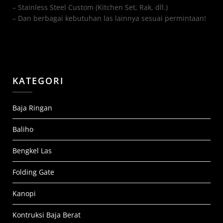
– Stainless Steel Custom (Kitchen Set, Rak, dll.)
– Dan berbagai kebutuhan las lainnya sesuai permintaan!
KATEGORI
Baja Ringan
Baliho
Bengkel Las
Folding Gate
Kanopi
Kontruksi Baja Berat