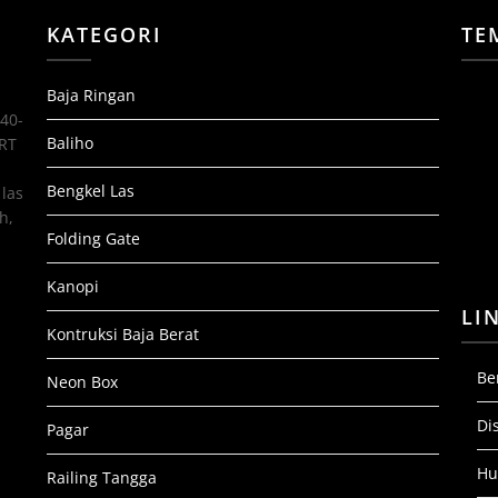
KATEGORI
TE
Baja Ringan
 40-
Baliho
 RT
Bengkel Las
las
h,
Folding Gate
Kanopi
LI
Kontruksi Baja Berat
Be
Neon Box
Di
Pagar
Hu
Railing Tangga