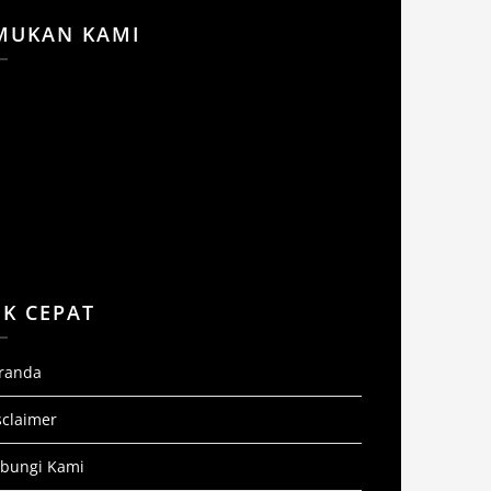
MUKAN KAMI
NK CEPAT
randa
sclaimer
bungi Kami