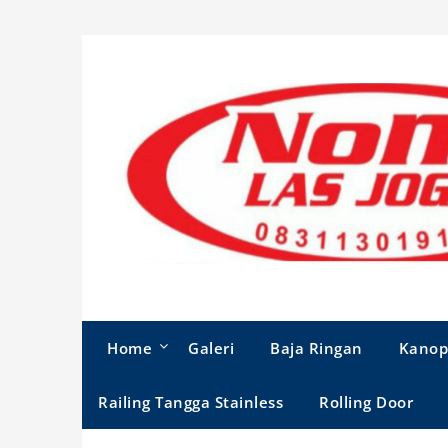
Skip
to
content
Home
Galeri
Baja Ringan
Kanop
Railing Tangga Stainless
Rolling Door