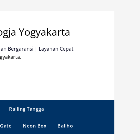
ogja Yogyakarta
dan Bergaransi | Layanan Cepat
gyakarta.
Railing Tangga
 Gate
Neon Box
Baliho