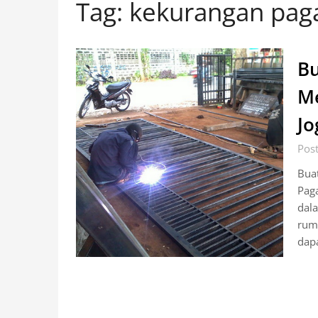
Tag:
kekurangan pag
Bu
Me
Jo
Post
Bua
Pag
dal
ruma
dap