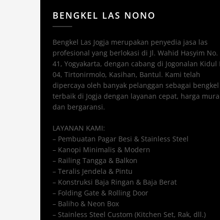
BENGKEL LAS NONO
Bengkel Las Jogja merupakan penyedia jasa las
profesional yang berlokasi di Jl. Wahid Hasyim No.
41, Yogyakarta, dengan cabang di Jogonalan Kidul
04, Tirtonirmolo, Kasihan, Bantul. Kami telah
dipercaya oleh banyak pelanggan sebagai bengkel 
terbaik di Jogja dengan layanan cepat, harga mura
dan bergaransi.
LAYANAN KAMI:
– Pembuatan Pagar Besi & Stainless Steel
– Kanopi Minimalis & Modern
– Railing Tangga & Balkon
– Teralis Jendela & Pintu
– Konstruksi Baja Ringan & Baja Berat
– Folding Gate & Rolling Door
– Baliho & Neon Box
– Stainless Steel Custom (Kitchen Set, Rak, dll.)