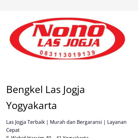
Skip
to
content
Bengkel Las Jogja
Yogyakarta
Las Jogja Terbaik | Murah dan Bergaransi | Layanan
Cepat
Jl. Wahid Hasyim 40 – 41 Yogyakarta.