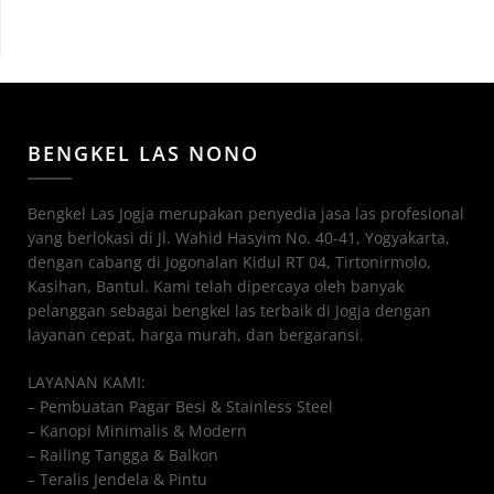
BENGKEL LAS NONO
Bengkel Las Jogja merupakan penyedia jasa las profesional
yang berlokasi di Jl. Wahid Hasyim No. 40-41, Yogyakarta,
dengan cabang di Jogonalan Kidul RT 04, Tirtonirmolo,
Kasihan, Bantul. Kami telah dipercaya oleh banyak
pelanggan sebagai bengkel las terbaik di Jogja dengan
layanan cepat, harga murah, dan bergaransi.
LAYANAN KAMI:
– Pembuatan Pagar Besi & Stainless Steel
– Kanopi Minimalis & Modern
– Railing Tangga & Balkon
– Teralis Jendela & Pintu