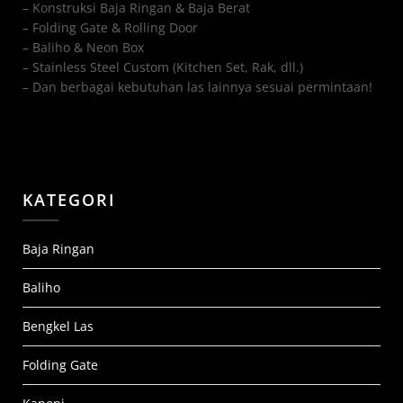
– Konstruksi Baja Ringan & Baja Berat
– Folding Gate & Rolling Door
– Baliho & Neon Box
– Stainless Steel Custom (Kitchen Set, Rak, dll.)
– Dan berbagai kebutuhan las lainnya sesuai permintaan!
KATEGORI
Baja Ringan
Baliho
Bengkel Las
Folding Gate