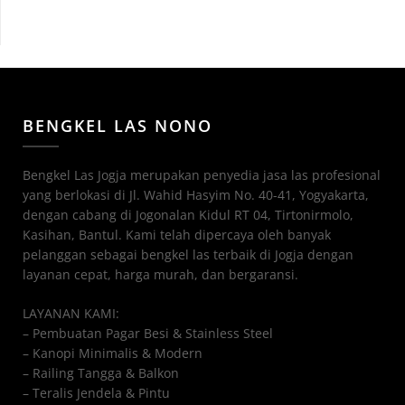
BENGKEL LAS NONO
Bengkel Las Jogja merupakan penyedia jasa las profesional
yang berlokasi di Jl. Wahid Hasyim No. 40-41, Yogyakarta,
dengan cabang di Jogonalan Kidul RT 04, Tirtonirmolo,
Kasihan, Bantul. Kami telah dipercaya oleh banyak
pelanggan sebagai bengkel las terbaik di Jogja dengan
layanan cepat, harga murah, dan bergaransi.
LAYANAN KAMI:
– Pembuatan Pagar Besi & Stainless Steel
– Kanopi Minimalis & Modern
– Railing Tangga & Balkon
– Teralis Jendela & Pintu