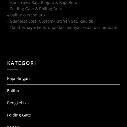
– Konstruksi Baja Ringan & Baja Berat
– Folding Gate & Rolling Door
– Baliho & Neon Box
– Stainless Steel Custom (Kitchen Set, Rak, dll.)
– Dan berbagai kebutuhan las lainnya sesuai permintaan!
KATEGORI
Baja Ringan
Baliho
Bengkel Las
Folding Gate