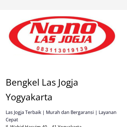
Skip
to
content
Bengkel Las Jogja
Yogyakarta
Las Jogja Terbaik | Murah dan Bergaransi | Layanan
Cepat
Jl. Wahid Hasyim 40 – 41 Yogyakarta.