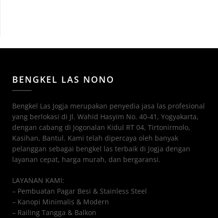
BENGKEL LAS NONO
Bengkel Las Jogja merupakan penyedia jasa las profesional
yang berlokasi di Jl. Wahid Hasyim No. 40-41, Yogyakarta,
dengan cabang di Jogonalan Kidul RT 04, Tirtonirmolo,
Kasihan, Bantul. Kami telah dipercaya oleh banyak
pelanggan sebagai bengkel las terbaik di Jogja dengan
layanan cepat, harga murah, dan bergaransi.
LAYANAN KAMI:
– Pembuatan Pagar Besi & Stainless Steel
– Kanopi Minimalis & Modern
– Railing Tangga & Balkon