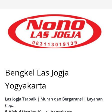
Skip
to
content
Bengkel Las Jogja
Yogyakarta
Las Jogja Terbaik | Murah dan Bergaransi | Layanan
Cepat
Jl. Wahid Hasyim 40 – 41 Yogyakarta.