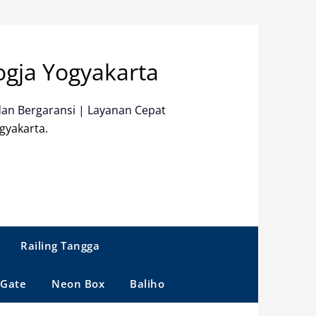
ogja Yogyakarta
dan Bergaransi | Layanan Cepat
gyakarta.
Railing Tangga
 Gate
Neon Box
Baliho