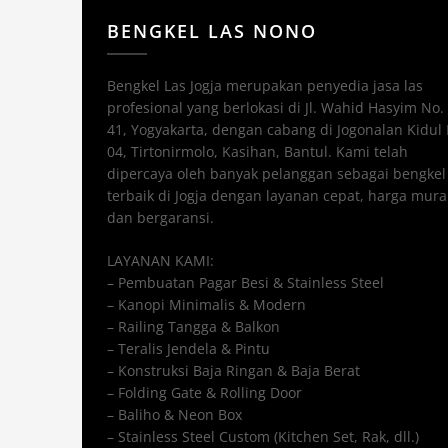
BENGKEL LAS NONO
Bengkel Las Jogja merupakan penyedia jasa las
profesional yang berlokasi di Jl. Wahid Hasyim No.
41, Yogyakarta, dengan cabang di Jogonalan Kidul
04, Tirtonirmolo, Kasihan, Bantul. Kami telah
dipercaya oleh banyak pelanggan sebagai bengkel 
terbaik di Jogja dengan layanan cepat, harga mura
dan bergaransi.
LAYANAN KAMI:
– Pembuatan Pagar Besi & Stainless Steel
– Kanopi Minimalis & Modern
– Railing Tangga & Balkon
– Teralis Jendela & Pintu
– Konstruksi Baja Ringan & Baja Berat
– Folding Gate & Rolling Door
– Baliho & Neon Box
– Stainless Steel Custom (Kitchen Set, Rak, dll.)