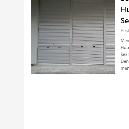
Hu
Se
Post
Mem
Hubu
kea
Den
mem