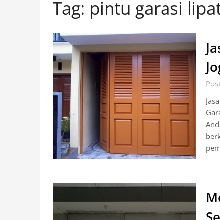
Tag:
pintu garasi lipa
Ja
Jo
Pos
Jasa
Gara
And
berk
pem
Me
S