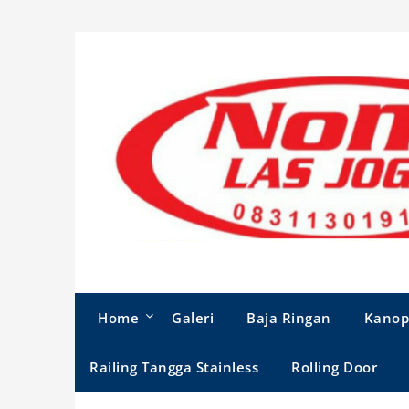
Skip
to
content
Home
Galeri
Baja Ringan
Kanop
Railing Tangga Stainless
Rolling Door