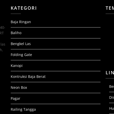
KATEGORI
TE
Baja Ringan
 40-
Baliho
 RT
Bengkel Las
las
h,
Folding Gate
Kanopi
LI
Kontruksi Baja Berat
Be
Neon Box
Di
Pagar
Hu
Railing Tangga