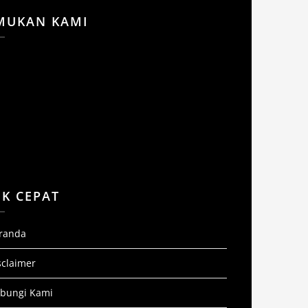
MUKAN KAMI
NK CEPAT
randa
sclaimer
bungi Kami