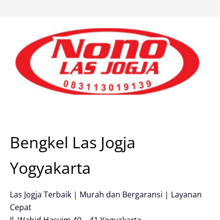
Skip
to
content
Bengkel Las Jogja
Yogyakarta
Las Jogja Terbaik | Murah dan Bergaransi | Layanan
Cepat
Jl. Wahid Hasyim 40 – 41 Yogyakarta.