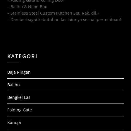
– Folding Gate & Rolling Door
– Baliho & Neon Box
– Stainless Steel Custom (Kitchen Set, Rak, dll.)
– Dan berbagai kebutuhan las lainnya sesuai permintaan!
KATEGORI
Baja Ringan
Baliho
Bengkel Las
Folding Gate
Kanopi