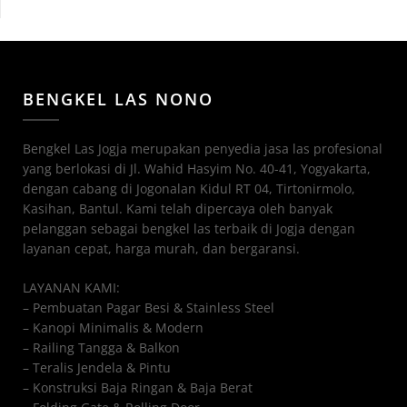
BENGKEL LAS NONO
Bengkel Las Jogja merupakan penyedia jasa las profesional
yang berlokasi di Jl. Wahid Hasyim No. 40-41, Yogyakarta,
dengan cabang di Jogonalan Kidul RT 04, Tirtonirmolo,
Kasihan, Bantul. Kami telah dipercaya oleh banyak
pelanggan sebagai bengkel las terbaik di Jogja dengan
layanan cepat, harga murah, dan bergaransi.
LAYANAN KAMI:
– Pembuatan Pagar Besi & Stainless Steel
– Kanopi Minimalis & Modern
– Railing Tangga & Balkon
– Teralis Jendela & Pintu
– Konstruksi Baja Ringan & Baja Berat