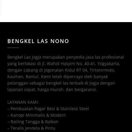
BENGKEL LAS NONO
Bengkel Las Jogja merupakan penyedia jasa las profesional
yang berlokasi di Jl. Wahid Hasyim No. 40-41, Yogyakarta,
dengan cabang di Jogonalan Kidul RT 04, Tirtonirmolo,
Kasihan, Bantul. Kami telah dipercaya oleh banyak
pelanggan sebagai bengkel las terbaik di Jogja dengan
layanan cepat, harga murah, dan bergaransi.
LAYANAN KAMI:
– Pembuatan Pagar Besi & Stainless Steel
– Kanopi Minimalis & Modern
– Railing Tangga & Balkon
– Teralis Jendela & Pintu