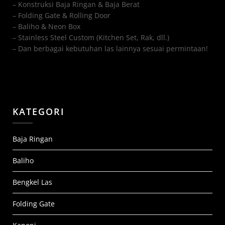
– Konstruksi Baja Ringan & Baja Berat
– Folding Gate & Rolling Door
– Baliho & Neon Box
– Stainless Steel Custom (Kitchen Set, Rak, dll.)
– Dan berbagai kebutuhan las lainnya sesuai permintaan!
KATEGORI
Baja Ringan
Baliho
Bengkel Las
Folding Gate