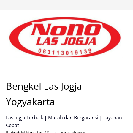
Skip
to
content
Bengkel Las Jogja
Yogyakarta
Las Jogja Terbaik | Murah dan Bergaransi | Layanan
Cepat
Jl. Wahid Hasyim 40 – 41 Yogyakarta.