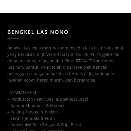
BENGKEL LAS NONO
Bengkel Las Jogja merupakan penyedia jasa las profesional
yang berlokasi di Jl. Wahid Hasyim No. 40-41, Yogyakarta,
dengan cabang di Jogonalan Kidul RT 04, Tirtonirmolo,
Kasihan, Bantul. Kami telah dipercaya oleh banyak
pelanggan sebagai bengkel las terbaik di Jogja dengan
layanan cepat, harga murah, dan bergaransi.
LAYANAN KAMI:
– Pembuatan Pagar Besi & Stainless Steel
– Kanopi Minimalis & Modern
– Railing Tangga & Balkon
– Teralis Jendela & Pintu
– Konstruksi Baja Ringan & Baja Berat