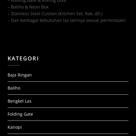
– Folding Gate & Rolling Door
– Baliho & Neon Box
– Stainless Steel Custom (Kitchen Set, Rak, dll.)
– Dan berbagai kebutuhan las lainnya sesuai permintaan!
KATEGORI
Baja Ringan
Baliho
Bengkel Las
Folding Gate
Kanopi