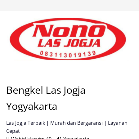
Skip
to
content
Bengkel Las Jogja
Yogyakarta
Las Jogja Terbaik | Murah dan Bergaransi | Layanan
Cepat
Jl. Wahid Hasyim 40 – 41 Yogyakarta.