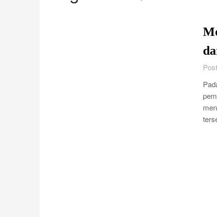
Me
da
Post
Pada
pema
mena
ters