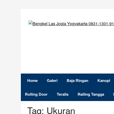
Skip
to
content
Home
Galeri
Baja Ringan
Kanopi
Rolling Door
Teralis
Railing Tangga
Tag:
Ukuran