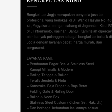
BENGKEL LAS NONO
Bengkel Las Jogja merupakan penyedia jasa las
profesional yang berlokasi di Jl. Wahid Hasyim No. 40
41, Yogyakarta, dengan cabang di Jogonalan Kidul R
04, Tirtonirmolo, Kasihan, Bantul. Kami telah diperca
oleh banyak pelanggan sebagai bengkel las terbaik di
Jogja dengan layanan cepat, harga murah, dan
bergaransi.
LAYANAN KAMI:
– Pembuatan Pagar Besi & Stainless Steel
– Kanopi Minimalis & Modern
– Railing Tangga & Balkon
– Teralis Jendela & Pintu
– Konstruksi Baja Ringan & Baja Berat
– Folding Gate & Rolling Door
– Baliho & Neon Box
– Stainless Steel Custom (Kitchen Set, Rak, dll.)
– Dan berbagai kebutuhan las lainnya sesuai