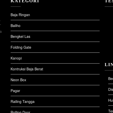
KATEGORI
TE
Baja Ringan
-
Baliho
T
ya
Bengkel Las
Folding Gate
Kanopi
LI
Kontruksi Baja Berat
Be
Neon Box
Di
Pagar
Hu
Railing Tangga
Te
Rolling Door