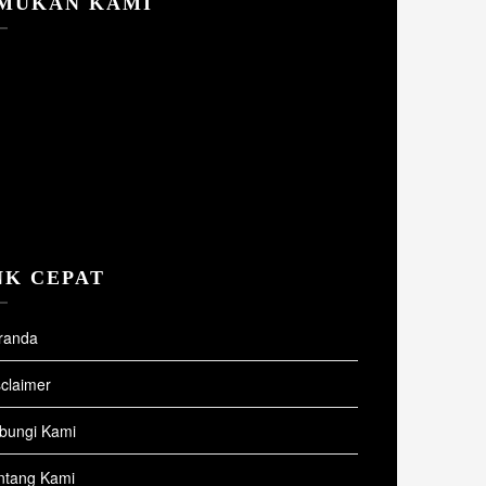
MUKAN KAMI
NK CEPAT
randa
sclaimer
bungi Kami
ntang Kami